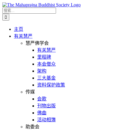
Skip
to
搜
content
索...
主页
有关慧严
慧严佛学会
有关慧严
里程碑
本会僧众
架构
三大基金
资料保护政策
传媒
会歌
刊物出版
佛曲
活动相簿
助委会