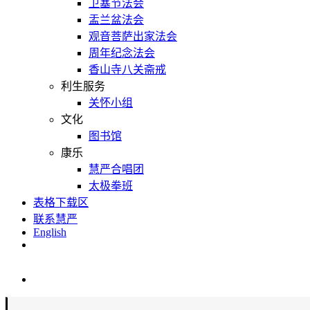
卫塞节法会
盂兰盆法会
观音菩萨出家法会
周年纪念法会
香山寺八关斋戒
利生服务
关怀小组
文化
图书馆
康乐
慧严合唱团
太极拳班
表格下载区
联系慧严
English
View
Larger
Image