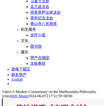
卫塞节法会
盂兰盆法会
观音菩萨出家法会
周年纪念法会
香山寺八关斋戒
利生服务
关怀小组
文化
图书馆
康乐
慧严合唱团
太极拳班
表格下载区
联系慧严
English
Video-A Modern Commentary on the Madhyamika Philosophy
(chin)
Web Master
2024-06-05T17:51:59+08:00