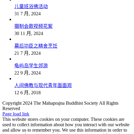
儿童班浴佛活动
31 7 月, 2024
摄制会歌视频花絮
30 11 月, 2024
幕后功臣之精舍烹饪
21 7 月, 2024
龟屿岛学生郊游
22 9 月, 2024
人间佛教与现代青年面面观
12 6 月, 2018
Copyright 2024 The Mahaprajna Buddhist Society All Rights
Reserved
Page load link
This website stores cookies on your computer. These cookies are
used to collect information about how you interact with our website
and allow us to remember you. We use this information in order to