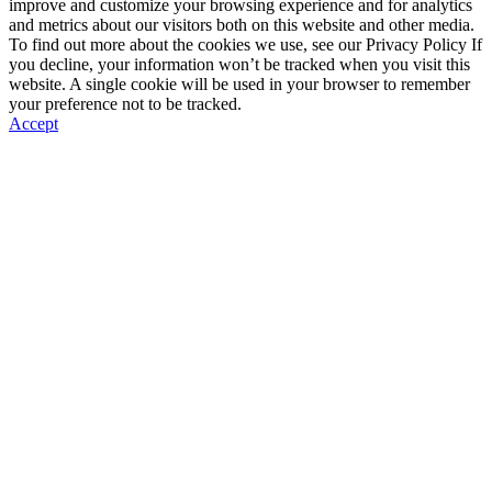
improve and customize your browsing experience and for analytics
and metrics about our visitors both on this website and other media.
To find out more about the cookies we use, see our Privacy Policy If
you decline, your information won’t be tracked when you visit this
website. A single cookie will be used in your browser to remember
your preference not to be tracked.
Accept
返
回
顶
部