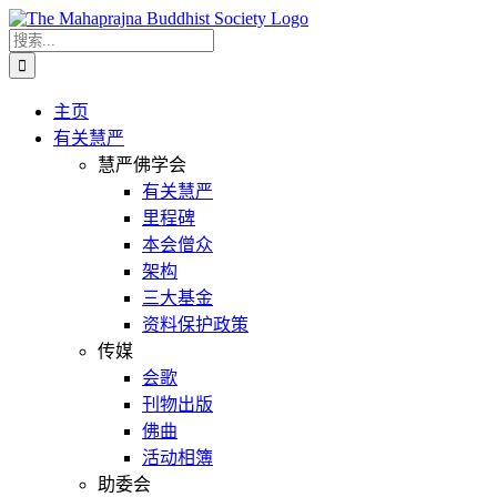
Skip
to
搜
content
索...
主页
有关慧严
慧严佛学会
有关慧严
里程碑
本会僧众
架构
三大基金
资料保护政策
传媒
会歌
刊物出版
佛曲
活动相簿
助委会