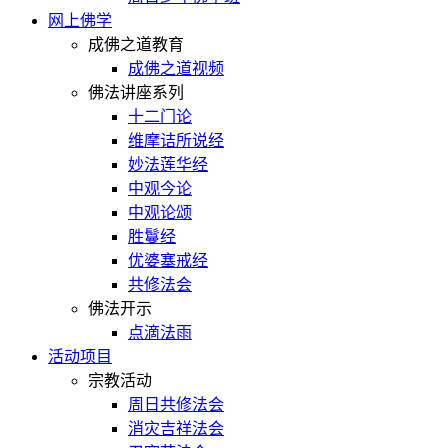
网上佛学
成佛之道教育
成佛之道视频
佛法讲座系列
十二门论
维摩诘所说经
妙法莲华经
中观今论
中观论颂
胜鬘经
优婆塞戒经
共修法会
佛法开示
点滴法雨
活动项目
宗教活动
周日共修法会
消灾吉祥法会