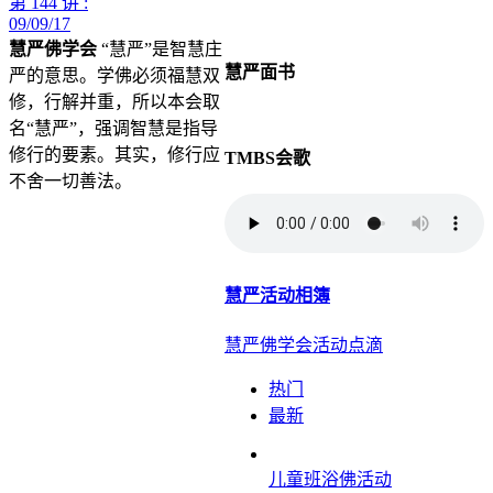
第 144 讲 :
09/09/17
慧严佛学会
“慧严”是智慧庄
慧严面书
严的意思。学佛必须福慧双
修，行解并重，所以本会取
名“慧严”，强调智慧是指导
修行的要素。其实，修行应
TMBS会歌
不舍一切善法。
慧严活动相簿
慧严佛学会活动点滴
热门
最新
儿童班浴佛活动