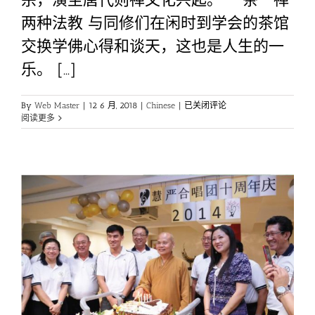
两种法教 与同修们在闲时到学会的茶馆
交换学佛心得和谈天，这也是人生的一
乐。 [...]
通
By
Web Master
|
12 6 月, 2018
|
Chinese
|
已关闭评论
过
阅读更多
茶
文
化
品
出
禅
意