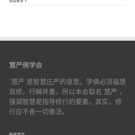
老
阅读更多
佛
乐
再
现
弘
扬
佛
法
魅
力
慧严佛学会
“慧严”是智慧庄严的意思。学佛必须福慧
双修，行解并重，所以本会取名“慧严”，
强调智慧是指导修行的要素。其实，修
行应不舍一切善法。
联络慧严