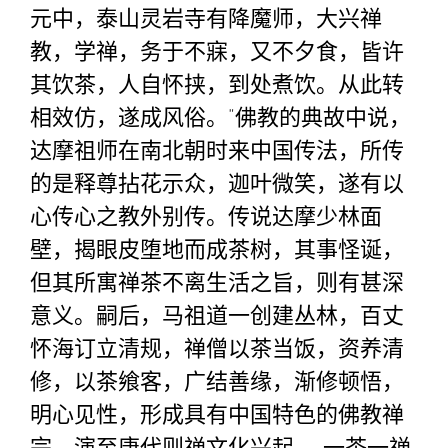
元中，泰山灵岩寺有降魔师，大兴禅
教，学禅，务于不寐，又不夕食，皆许
其饮茶，人自怀挟，到处煮饮。从此转
相效仿，遂成风俗。”佛教的典故中说，
达摩祖师在南北朝时来中国传法，所传
的是释尊拈花示众，迦叶微笑，遂有以
心传心之教外别传。传说达摩少林面
壁，揭眼皮堕地而成茶树，其事怪诞，
但其所寓禅茶不离生活之旨，则有甚深
意义。嗣后，马祖道一创建丛林，百丈
怀海订立清规，禅僧以茶当饭，资养清
修，以茶飨客，广结善缘，渐修顿悟，
明心见性，形成具有中国特色的佛教禅
宗，演至唐代则禅文化兴起。 一茶一禅