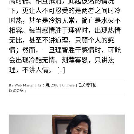
高时低、相互抵消，此起彼落的情况
下，更让人不可忍受的是两者之间时冷
时热，甚至是冷热无常，简直是水火不
相容。每当感情胜于理智时，出现热情
无比，甚至不讲道理，只顾个人的感
情；然而，一旦理智胜于感情时，可能
会出现冷酷无情、刻薄寡恩，只讲法
理，不讲人情。 [...]
人
By
Web Master
|
12 6 月, 2018
|
Chinese
|
已关闭评论
间
阅读更多
佛
教
与
现
代
青
年
面