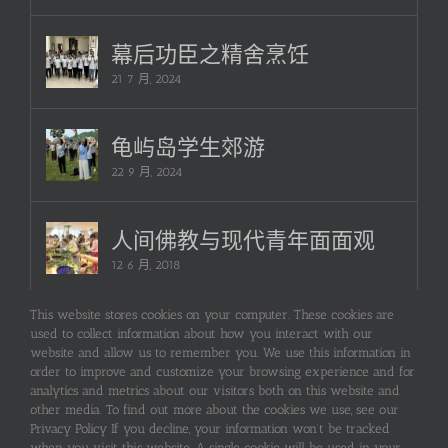
幕后功臣之精舍烹饪
21 7 月, 2024
龟屿岛学生郊游
22 9 月, 2024
人间佛教与现代青年面面观
12 6 月, 2018
This website stores cookies on your computer. These cookies are
used to collect information about how you interact with our
website and allow us to remember you. We use this information in
Copyright 2024
order to improve and customize your browsing experience and for
The Mahaprajna Buddhist Society
analytics and metrics about our visitors both on this website and
other media. To find out more about the cookies we use, see our
All Rights Reserved
Privacy Policy If you decline, your information won’t be tracked
when you visit this website. A single cookie will be used in your