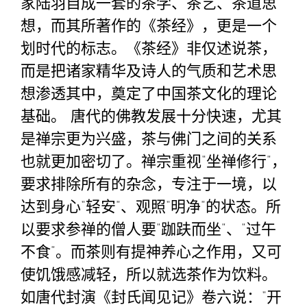
家陆羽自成一套的茶学、茶艺、茶道思
想，而其所著作的《茶经》，更是一个
划时代的标志。《茶经》非仅述说茶，
而是把诸家精华及诗人的气质和艺术思
想渗透其中，奠定了中国茶文化的理论
基础。 唐代的佛教发展十分快速，尤其
是禅宗更为兴盛，茶与佛门之间的关系
也就更加密切了。禅宗重视“坐禅修行”，
要求排除所有的杂念，专注于一境，以
达到身心“轻安”、观照“明净”的状态。所
以要求参禅的僧人要“跏趺而坐”、“过午
不食”。而茶则有提神养心之作用，又可
使饥饿感减轻，所以就选茶作为饮料。
如唐代封演《封氏闻见记》卷六说：“开