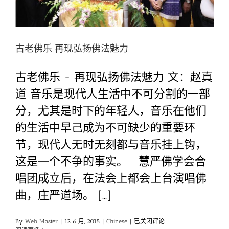
古老佛乐 再现弘扬佛法魅力
古老佛乐 - 再现弘扬佛法魅力 文：赵真
道 音乐是现代人生活中不可分割的一部
分，尤其是时下的年轻人，音乐在他们
的生活中早己成为不可缺少的重要环
节，现代人无时无刻都与音乐挂上钩，
这是一个不争的事实。 慧严佛学会合
唱团成立后，在法会上都会上台演唱佛
曲，庄严道场。 [...]
古
By
Web Master
|
12 6 月, 2018
|
Chinese
|
已关闭评论